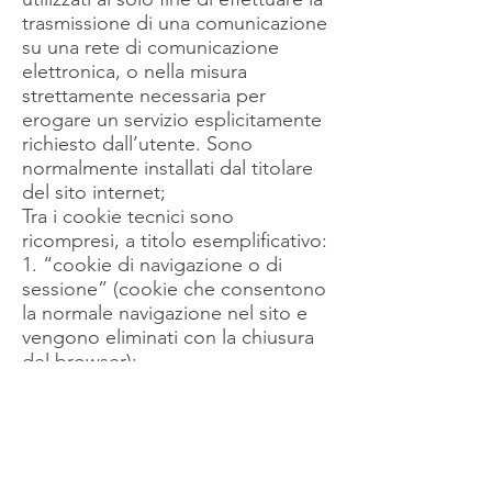
trasmissione di una comunicazione
su una rete di comunicazione
elettronica, o nella misura
strettamente necessaria per
erogare un servizio esplicitamente
richiesto dall’utente. Sono
normalmente installati dal titolare
del sito internet;
Tra i cookie tecnici sono
ricompresi, a titolo esemplificativo:
1. “cookie di navigazione o di
sessione” (cookie che consentono
la normale navigazione nel sito e
vengono eliminati con la chiusura
del browser);
2. “cookie analytics” (considerati
“tecnici” dal Garante soltanto
quando si limitano a raccogliere
informazioni in forma aggregata
sul numero degli utenti e su come