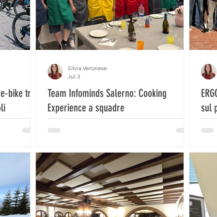
Silvia Veronese
Jul 3
e-bike tra
Team Infominds Salerno: Cooking
ERG
li
Experience a squadre
sul 