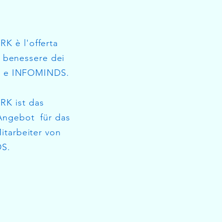
 è l'offerta
il benessere dei
CS e INFOMINDS.
K ist das
Angebot für das
itarbeiter von
S.