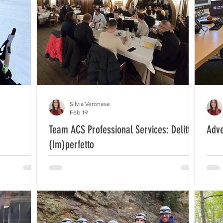
Silvia Veronese
Feb 19
Team ACS Professional Services: Delitto
Adve
(Im)perfetto