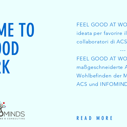
ME TO
FEEL GOOD AT WORK
ideata per favorire 
OOD
collaboratori di A
---
FEEL GOOD AT WOR
RK
maßgeschneiderte 
Wohlbefinden der M
ACS und INFOMIND
READ MORE