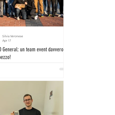
Silvia Veronese
Apr 17
O General: un team event davvero…
pezzo!