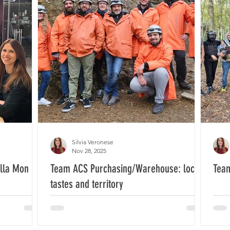
Silvia Veronese
Nov 28, 2025
ella Mon
Team ACS Purchasing/Warehouse: local
Team
tastes and territory