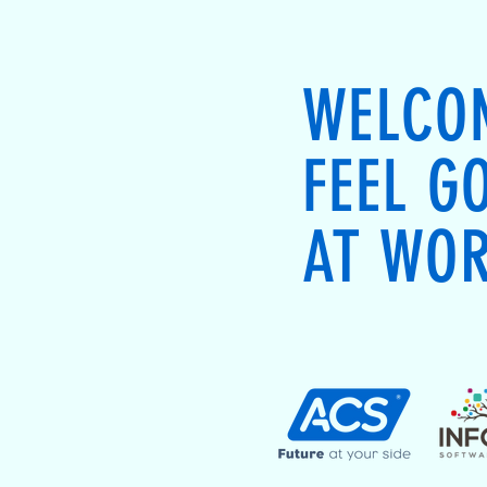
WELCO
FEEL G
AT WO